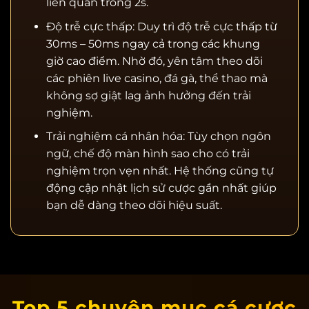
liên quan trong 2s.
Độ trễ cực thấp: Duy trì độ trễ cực thấp từ
30ms – 50ms ngay cả trong các khung
giờ cao điểm. Nhờ đó, yên tâm theo dõi
các phiên live casino, đá gà, thể thao mà
không sợ giật lag ảnh hưởng đến trải
nghiệm.
Trải nghiệm cá nhân hóa: Tùy chọn ngôn
ngữ, chế độ màn hình sao cho có trải
nghiệm trọn vẹn nhất. Hệ thống cũng tự
động cập nhật lịch sử cược gần nhất giúp
bạn dễ dàng theo dõi hiệu suất.
Top 5 chuyên mục cá cược