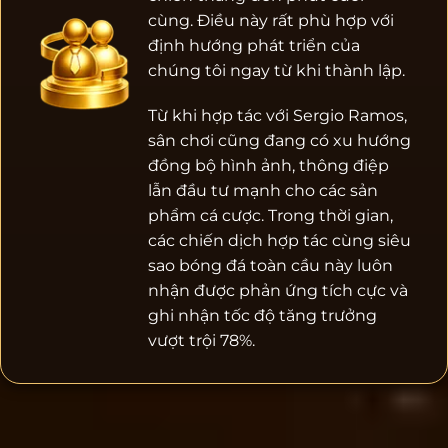
cùng. Điều này rất phù hợp với
định hướng phát triển của
chúng tôi ngay từ khi thành lập.
Từ khi hợp tác với Sergio Ramos,
sân chơi cũng đang có xu hướng
đồng bộ hình ảnh, thông điệp
lẫn đầu tư mạnh cho các sản
phẩm cá cược. Trong thời gian,
các chiến dịch hợp tác cùng siêu
sao bóng đá toàn cầu này luôn
nhận được phản ứng tích cực và
ghi nhận tốc độ tăng trưởng
vượt trội 78%.