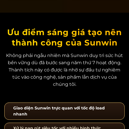
Ưu điểm sáng giá tạo nên
thành công của Sunwin
Không phải ngẫu nhiên mà Sunwin duy trì sức hút
bền vững dù đã bước sang năm thứ 7 hoạt động.
Thành tích này có được là nhờ sự đầu tư nghiêm
túc vào công nghệ, sản phẩm lẫn dịch vụ của
chúng tôi.
Giao diện Sunwin trực quan với tốc độ load
nhanh
Xử lý nạp rút siêu tốc với nhiều hình thức