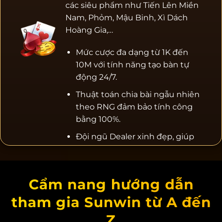
các siêu phẩm như Tiến Lên Miền
Nam, Phỏm, Mậu Binh, Xì Dách
Hoàng Gia,…
Mức cược đa dạng từ 1K đến
10M với tính năng tạo bàn tự
động 24/7.
Thuật toán chia bài ngẫu nhiên
theo RNG đảm bảo tính công
bằng 100%.
Đội ngũ Dealer xinh đẹp, giúp
bạn thoải mái tương tác trong
quá trình chơi game.
Cẩm nang hướng dẫn
Trải nghiệm casino đẳng cấp 4K
tham gia Sunwin từ A đến
Hiện nay, Sunwin đang hợp tác với
Z
nhiều nhà phát hành uy tín như