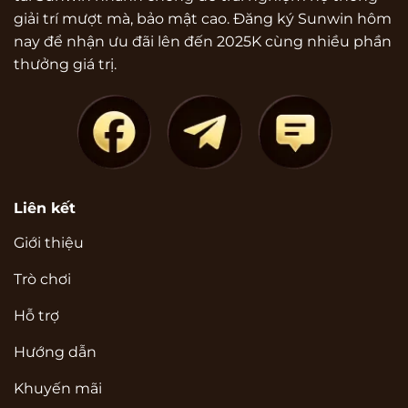
giải trí mượt mà, bảo mật cao. Đăng ký Sunwin hôm
nay để nhận ưu đãi lên đến 2025K cùng nhiều phần
thưởng giá trị.
Liên kết
Giới thiệu
Trò chơi
Hỗ trợ
Hướng dẫn
Khuyến mãi