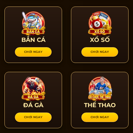
BẮN CÁ
XỔ SỐ
CHƠI NGAY
CHƠI NGAY
ĐÁ GÀ
THỂ THAO
CHƠI NGAY
CHƠI NGAY