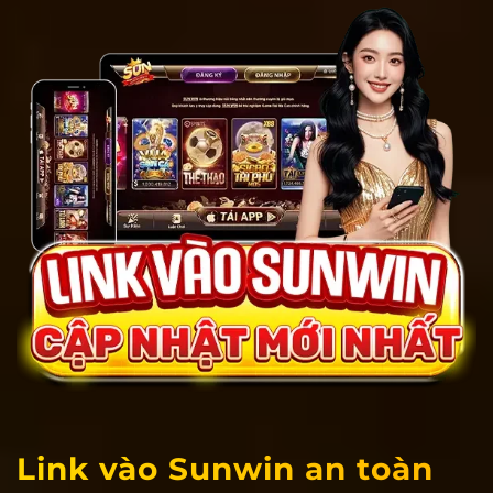
Link vào Sunwin an toàn