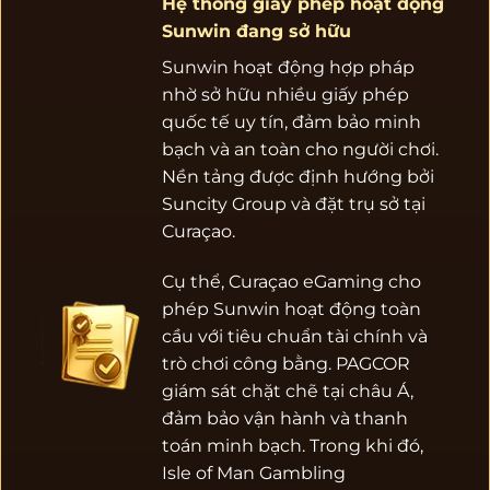
Hệ thống giấy phép hoạt động
Sunwin đang sở hữu
Sunwin hoạt động hợp pháp
nhờ sở hữu nhiều giấy phép
quốc tế uy tín, đảm bảo minh
bạch và an toàn cho người chơi.
Nền tảng được định hướng bởi
Suncity Group và đặt trụ sở tại
Curaçao.
Cụ thể, Curaçao eGaming cho
phép Sunwin hoạt động toàn
cầu với tiêu chuẩn tài chính và
trò chơi công bằng. PAGCOR
giám sát chặt chẽ tại châu Á,
đảm bảo vận hành và thanh
toán minh bạch. Trong khi đó,
Isle of Man Gambling