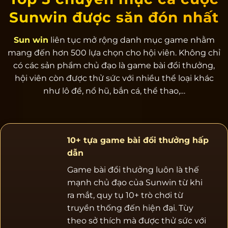
Sunwin được săn đón nhất
Sun win
liên tục mở rộng danh mục game nhằm
mang đến hơn 500 lựa chọn cho hội viên. Không chỉ
có các sản phẩm chủ đạo là game bài đổi thưởng,
hội viên còn được thử sức với nhiều thể loại khác
như lô đề, nổ hũ, bắn cá, thể thao,…
10+ tựa game bài đổi thưởng hấp
dẫn
Game bài đổi thưởng luôn là thế
mạnh chủ đạo của Sunwin từ khi
ra mắt, quy tụ 10+ trò chơi từ
truyền thống đến hiện đại. Tùy
theo sở thích mà được thử sức với