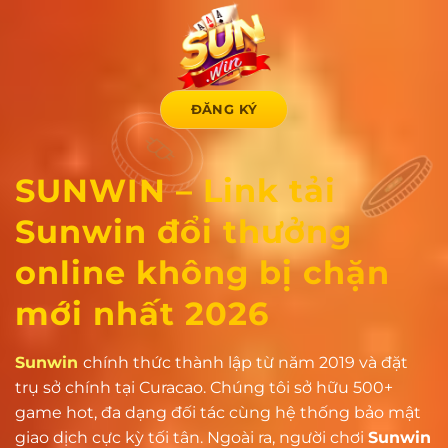
Bỏ
qua
nội
dung
ĐĂNG KÝ
SUNWIN – Link tải
Sunwin đổi thưởng
online không bị chặn
mới nhất 2026
Sunwin
chính thức thành lập từ năm 2019 và đặt
trụ sở chính tại Curacao. Chúng tôi sở hữu 500+
game hot, đa dạng đối tác cùng hệ thống bảo mật
giao dịch cực kỳ tối tân. Ngoài ra, người chơi
Sunwin