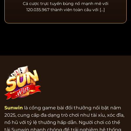
Cá cược trực tuyến bùng nổ mạnh mẽ với
hình thức cược mà có cơ hội
120.035.967 thành viên toàn cầu với [...]
nhận thưởng cực chất đến
1:9999.
Xổ số siêu tốc: Gây ấn tượng bởi
tốc độ quay thưởng thần tốc
chỉ từ 1s đến tối đa 5 phút. Tất
cả ván xổ số siêu tốc đều vận
hành bởi RNG nên đảm bảo
tính ngẫu nhiên, công bằng.
Sunwin
là cổng game bài đổi thưởng nổi bật năm
2025, cung cấp đa dạng trò chơi như tài xỉu, xóc đĩa,
nổ hũ với tỷ lệ thưởng hấp dẫn. Người chơi có thể
tải Sunwin nhanh chóng để trải nghiệm hệ thống