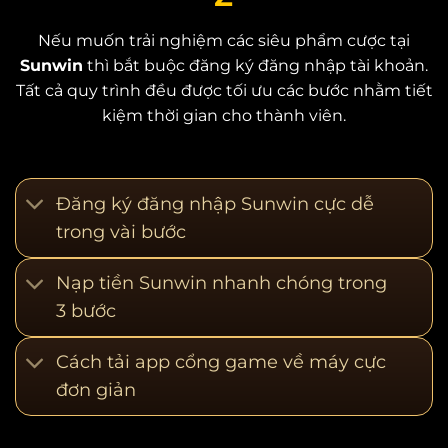
Evolution, SA, AE Sexy nhằm
mang đến 500+ bàn cược mỗi
Nếu muốn trải nghiệm các siêu phẩm cược tại
ngày cho hội viên. Tại đây, bạn
Sunwin
thì bắt buộc đăng ký đăng nhập tài khoản.
được thử sức gần 15 siêu phẩm
Tất cả quy trình đều được tối ưu các bước nhằm tiết
đặc sắc như Baccarat, Sicbo,
kiệm thời gian cho thành viên.
Roulette, Baccarat,… với tỷ lệ
thưởng cực khủng đến 1:180.
Đăng ký đăng nhập Sunwin cực dễ
Công nghệ livestream 4K đẳng
trong vài bước
cấp mang đến trải nghiệm chân
thật như sòng bạc Las Veagas.
Nạp tiền Sunwin nhanh chóng trong
Tính năng tham gia nhiều bàn
3 bước
cùng lúc với mức cược chỉ từ 2K.
Độ trễ tối ưu trong khoảng
Cách tải app cổng game về máy cực
50ms nên không lo bỏ lỡ bất kỳ
đơn giản
hành động nào của Dealer.