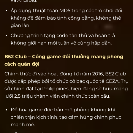
và Android.
Áp dụng thuật toán MD5 trong các trò chơi đối
kháng để đảm bảo tính công bằng, không thể
gian lận.
Chương trình tặng code tân thủ và hoàn trả
không giới hạn mỗi tuần vô cùng hấp dẫn.
B52 Club – Cổng game đổi thưởng mang phong
cách quân đội
Chính thức đi vào hoạt động từ năm 2016, B52 Club
được cấp phép bởi tổ chức cờ bạc quốc tế CEZA. Trụ
sở chính đặt tại Philippines, hiện đang sở hữu mạng
lưới 2,5 triệu thành viên chính thức toàn cầu.
Đồ họa game độc bản mô phỏng không khí
chiến trận kịch tính, tạo cảm hứng chinh phục
mạnh mẽ.