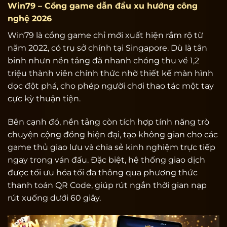
Win79 – Cổng game dẫn đầu xu hướng công
nghệ 2026
Win79 là cổng game chỉ mới xuất hiện rầm rộ từ
năm 2022, có trụ sở chính tại Singapore. Dù là tân
binh nhưn nền tảng đã nhanh chóng thu về 1,2
triệu thành viên chính thức nhờ thiết kế màn hình
dọc đột phá, cho phép người chơi thao tác một tay
cực kỳ thuận tiện.
Bên cạnh đó, nền tảng còn tích hợp tính năng trò
chuyện cộng đồng hiện đại, tạo không gian cho các
game thủ giao lưu và chia sẻ kinh nghiệm trực tiếp
ngay trong ván đấu. Đặc biệt, hệ thống giao dịch
được tối ưu hóa tối đa thông qua phương thức
thanh toán QR Code, giúp rút ngắn thời gian nạp
rút xuống dưới 60 giây.