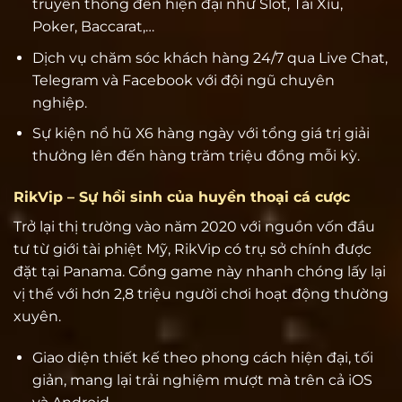
truyền thống đến hiện đại như Slot, Tài Xỉu,
Poker, Baccarat,…
Dịch vụ chăm sóc khách hàng 24/7 qua Live Chat,
Telegram và Facebook với đội ngũ chuyên
nghiệp.
Sự kiện nổ hũ X6 hàng ngày với tổng giá trị giải
thưởng lên đến hàng trăm triệu đồng mỗi kỳ.
RikVip – Sự hồi sinh của huyền thoại cá cược
Trở lại thị trường vào năm 2020 với nguồn vốn đầu
tư từ giới tài phiệt Mỹ, RikVip có trụ sở chính được
đặt tại Panama. Cổng game này nhanh chóng lấy lại
vị thế với hơn 2,8 triệu người chơi hoạt động thường
xuyên.
Giao diện thiết kế theo phong cách hiện đại, tối
giản, mang lại trải nghiệm mượt mà trên cả iOS