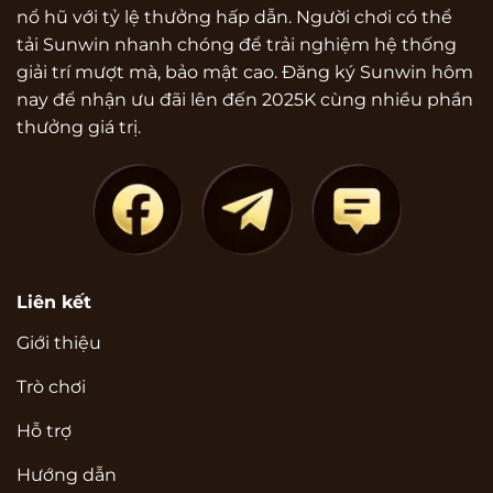
nổ hũ với tỷ lệ thưởng hấp dẫn. Người chơi có thể
tải Sunwin nhanh chóng để trải nghiệm hệ thống
giải trí mượt mà, bảo mật cao. Đăng ký Sunwin hôm
nay để nhận ưu đãi lên đến 2025K cùng nhiều phần
thưởng giá trị.
Liên kết
Giới thiệu
Trò chơi
Hỗ trợ
Hướng dẫn