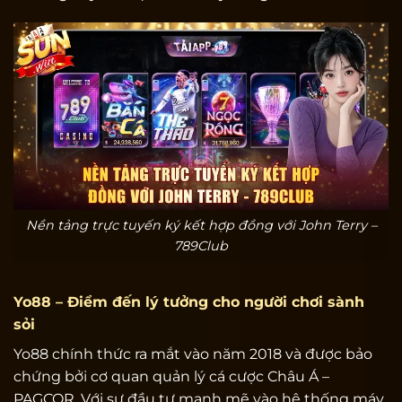
Nền tảng trực tuyến ký kết hợp đồng với John Terry –
789Club
Yo88 – Điểm đến lý tưởng cho người chơi sành
sỏi
Yo88 chính thức ra mắt vào năm 2018 và được bảo
chứng bởi cơ quan quản lý cá cược Châu Á –
PAGCOR. Với sự đầu tư mạnh mẽ vào hệ thống máy