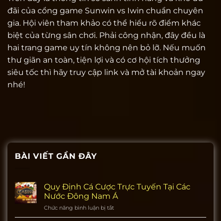
đãi của cổng game Sunwin vs Iwin chuẩn chuyên
gia. Hội viên tham khảo có thể hiểu rõ điểm khác
biệt của từng sân chơi. Phải công nhận, đây đều là
hai trang game uy tín không nên bỏ lỡ. Nếu muốn
thư giãn an toàn, tiện lợi và có cơ hội tích thưởng
siêu tốc thì hãy truy cập link và mở tài khoản ngay
nhé!
BÀI VIẾT GẦN ĐÂY
Quy Định Cá Cược Trực Tuyến Tại Các
Nước Đông Nam Á
Chức năng bình luận bị tắt
ở
Quy