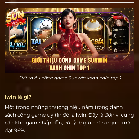
Giới thiệu cổng game Sunwin xanh chín top 1
Iwin là gì?
Một trong những thương hiệu nằm trong danh
sách cổng game uy tín đó là Iwin. Đây là đơn vị cung
cấp kho game hấp dẫn, có tỷ lệ giữ chân người mới
đạt 96%.