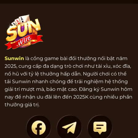
Sunwin
là cổng game bài đổi thưởng nổi bật năm
2025, cung cấp đa dạng trò chơi như tài xỉu, xóc đĩa,
nổ hũ với tỷ lệ thưởng hấp dẫn. Người chơi có thể
tải Sunwin nhanh chóng để trải nghiệm hệ thống
giải trí mượt mà, bảo mật cao. Đăng ký Sunwin hôm
nay để nhận ưu đãi lên đến 2025K cùng nhiều phần
thưởng giá trị.