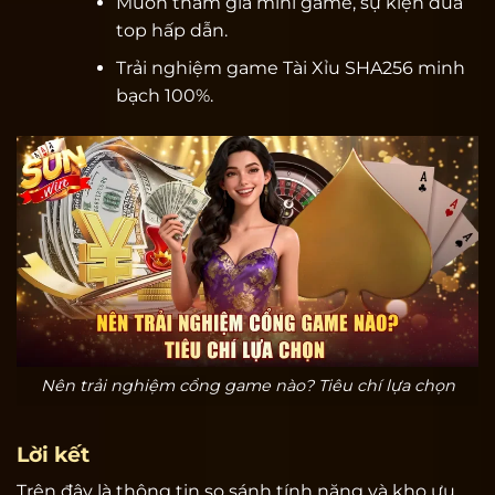
Muốn tham gia mini game, sự kiện đua
top hấp dẫn.
Trải nghiệm game Tài Xỉu SHA256 minh
bạch 100%.
Nên trải nghiệm cổng game nào? Tiêu chí lựa chọn
Lời kết
Trên đây là thông tin so sánh tính năng và kho ưu