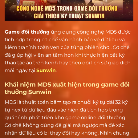
Game đổi thưởng
ứng dụng công nghệ MD5 được
tích hợp trong cơ chế vận hành bảo vệ dữ liệu và
kiểm tra tính toàn vẹn của từng phiên chơi. Cơ chế
đã giúp hội viên an tâm hơn khi thực hiện bất kỳ
thao tác ào trên kênh hay theo dõi lịch sử giao dịch
mỗi ngày tại
Sunwin
.
Khái niệm MD5 xuất hiện trong game đổi
thưởng Sunwin
MD5 là thuật toán băm tạo ra chuỗi ký tự dài 32 ký
tự hex từ dữ liệu đầu vào hiện đã tích hợp trong
quá trình phát triển kho game online đổi thưởng.
Cơ chế không dùng để giải mã ngược mà để xác
nhận dữ liệu có bị thay đổi hay không. Nhìn chung,