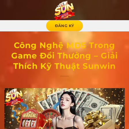
Bỏ
qua
nội
dung
ĐĂNG KÝ
Công Nghệ MD5 Trong
Game Đổi Thưởng – Giải
Thích Kỹ Thuật Sunwin