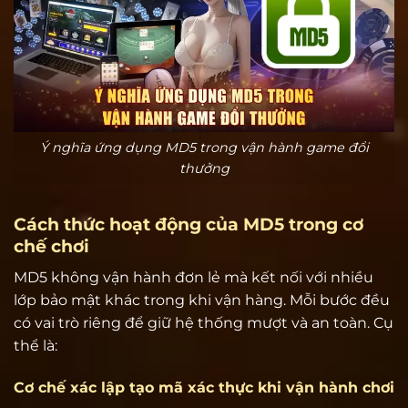
Ý nghĩa ứng dụng MD5 trong vận hành game đổi
thưởng
Cách thức hoạt động của MD5 trong cơ
chế chơi
MD5 không vận hành đơn lẻ mà kết nối với nhiều
lớp bảo mật khác trong khi vận hàng. Mỗi bước đều
có vai trò riêng để giữ hệ thống mượt và an toàn. Cụ
thể là:
Cơ chế xác lập tạo mã xác thực khi vận hành chơi