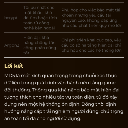
Tối ưu nhất cho
Phù hợp cho việc bảo mật tài
mật khẩu, khó
khoản nhưng yêu cầu tài
bcrypt
dò tìm hoặc tính
nguyên cao, không đáp ứng
toán từ công
nhu cầu phát triển quy mô lớn
nghệ bên ngoài
Hiện đại, khả
Chi phí triển khai cực cao, yêu
năng chống tấn
Argon2
cầu cơ sở hạ tầng hiện đại chỉ
công phần cứng
phù hợp cho các hệ thống lớn
tốt
Lời kết
MD5 là mắt xích quan trọng trong chuỗi xác thực
dữ liệu trong quá trình vận hành nền tảng game
đổi thưởng. Thông qua khả năng bảo mật hiện đại,
tương thích cho nhiều tác vụ toàn diện, từ đó xây
dựng nên một hệ thống ổn định. Đồng thời định
hướng nâng cấp trải nghiệm người dùng, chú trọng
an toàn tối đa cho người sử dụng.