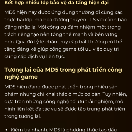
Kết hợp nhiều lớp bảo vệ đa tầng hiện đại
MD5 hiện nay được ứng dụng thường đi cùng xác
thực hai lớp, mã hóa đường truyền TLS với cảnh báo
đăng nhập lạ. Mỗi công cụ đảm nhiệm một trọng
trách riêng tạo nên tổng thể mạnh và bền vững
hơn. Qua đó tỷ lệ chặn truy cập bất thường có thể
tăng đáng kể giúp cổng game tối ưu việc duy trì
cung cấp dịch vụ liên tục.
Tương lai của MD5 trong phát triển công
nghệ game
MD5 hiện đang được phát triển trong nhiều sản
phẩm nhưng chỉ khai thác ở mức cơ bản. Tuy nhiên,
dựa trên những công nghệ tối ưu trải nghiệm, mô
hình liên kết đa tác vụ sẽ được tập trung phát triển
trong tương lai.
Kiểm tra nhanh: MD5 là phương thức tạo dấu