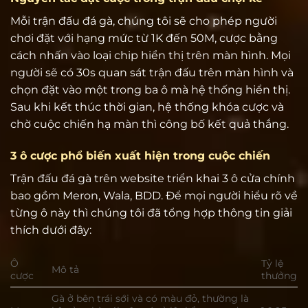
Mỗi trận đấu đá gà, chúng tôi sẽ cho phép người
chơi đặt với hạng mức từ 1K đến 50M, cược bằng
cách nhấn vào loại chip hiển thị trên màn hình. Mọi
người sẽ có 30s quan sát trận đấu trên màn hình và
chọn đặt vào một trong ba ô mà hệ thống hiển thị.
Sau khi kết thúc thời gian, hệ thống khóa cược và
chờ cuộc chiến hạ màn thì công bố kết quả thắng.
3 ô cược phổ biến xuất hiện trong cuộc chiến
Trận đấu đá gà trên website triển khai 3 ô cửa chính
bao gồm Meron, Wala, BDD. Để mọi người hiểu rõ về
từng ô này thì chúng tôi đã tổng hợp thông tin giải
thích dưới đây:
Ô
Tỷ lệ
Mô tả
cược
thưởng
Gà ở bên trái sới và có màu đỏ, thường là