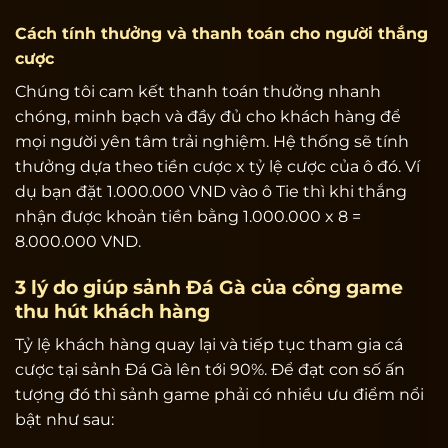
Cách tính thưởng và thanh toán cho người thắng
cược
Chúng tôi cam kết thanh toán thưởng nhanh
chóng, minh bạch và đầy đủ cho khách hàng để
mọi người yên tâm trải nghiệm. Hệ thống sẽ tính
thưởng dựa theo tiền cược x tỷ lệ cược của ô đó. Ví
dụ bạn đặt 1.000.000 VND vào ô Tie thì khi thắng
nhận được khoản tiền bằng 1.000.000 x 8 =
8.000.000 VND.
3 lý do giúp sảnh Đá Gà của cổng game
thu hút khách hàng
Tỷ lệ khách hàng quay lại và tiếp tục tham gia cá
cược tại sảnh Đá Gà lên tới 90%. Để đạt con số ấn
tượng đó thì sảnh game phải có nhiều ưu điểm nổi
bật như sau: