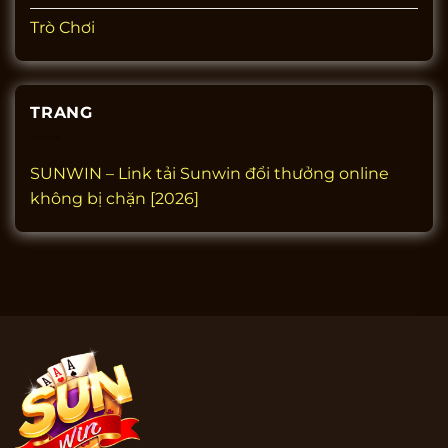
Trò Chơi
TRANG
SUNWIN – Link tải Sunwin đổi thưởng online
không bị chặn [2026]