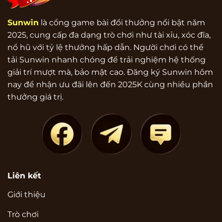
Sunwin
là cổng game bài đổi thưởng nổi bật năm
2025, cung cấp đa dạng trò chơi như tài xỉu, xóc đĩa,
nổ hũ với tỷ lệ thưởng hấp dẫn. Người chơi có thể
tải Sunwin nhanh chóng để trải nghiệm hệ thống
giải trí mượt mà, bảo mật cao. Đăng ký Sunwin hôm
nay để nhận ưu đãi lên đến 2025K cùng nhiều phần
thưởng giá trị.
Liên kết
Giới thiệu
Trò chơi