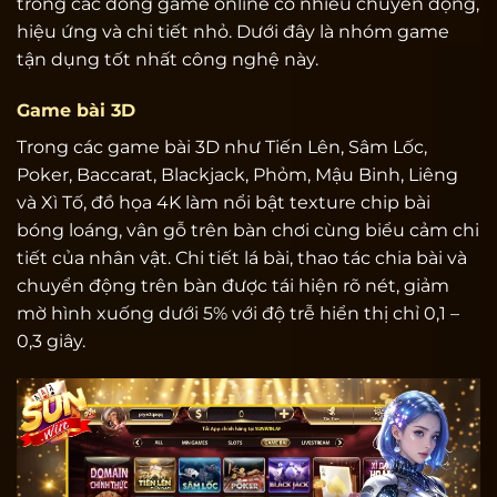
trong các dòng game online có nhiều chuyển động,
hiệu ứng và chi tiết nhỏ. Dưới đây là nhóm game
tận dụng tốt nhất công nghệ này.
Game bài 3D
Trong các game bài 3D như Tiến Lên, Sâm Lốc,
Poker, Baccarat, Blackjack, Phỏm, Mậu Binh, Liêng
và Xì Tố, đồ họa 4K làm nổi bật texture chip bài
bóng loáng, vân gỗ trên bàn chơi cùng biểu cảm chi
tiết của nhân vật. Chi tiết lá bài, thao tác chia bài và
chuyển động trên bàn được tái hiện rõ nét, giảm
mờ hình xuống dưới 5% với độ trễ hiển thị chỉ 0,1 –
0,3 giây.