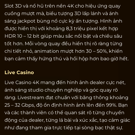
Slot 3D và nổ hũ trên nền 4K cho hiệu ứng quay
cuồng mượt mà, biểu tượng 3D lấp lánh và ánh
sáng jackpot bùng nổ cực kỳ ấn tượng. Hình ảnh
được hiển thị với khoảng 8,3 triệu pixel kết hợp
HDR 10 – 12 bit giúp màu sắc nổi bật và chiều sâu
tốt hơn. Mỗi vòng quay đều hiển thị rõ ràng từng
chi tiết nhỏ, animation mượt hơn 30 – 50%, khiến
bạn cảm thấy hứng thú và hồi hộp hơn bao giờ hết.
Live Casino
Live Casino 4K mang đến hình ảnh dealer cực nét,
ánh sáng studio chuyên nghiệp và góc quay rõ
ràng. Livestream đạt chuẩn với băng thông khoảng
25 – 32 Gbps, độ ổn định hình ảnh lên đến 99%. Bạn
và các thành viên có thể quan sát rõ từng chuyển
động của dealer, từng lá bài và xúc xắc, tạo cảm giác
như đang tham gia trực tiếp tại sòng bạc thật sự.