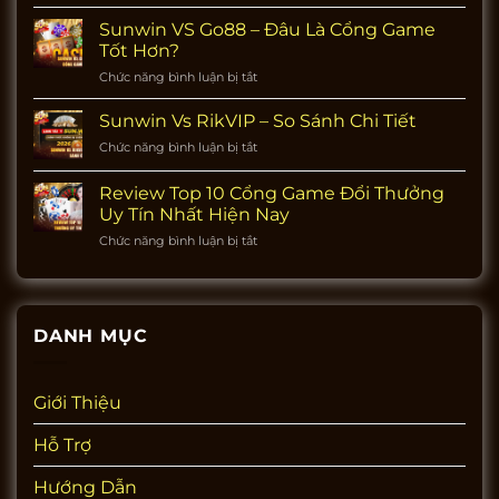
Sunwin
Tuyến
Vs
Sunwin VS Go88 – Đâu Là Cổng Game
Tại
Iwin
Các
Tốt Hơn?
–
Nước
Chức năng bình luận bị tắt
ở
So
Đông
Sunwin
Sánh
Nam
VS
Sunwin Vs RikVIP – So Sánh Chi Tiết
Tính
Á
Go88
Năng
Chức năng bình luận bị tắt
ở
–
Và
Sunwin
Đâu
Ưu
Vs
Review Top 10 Cổng Game Đổi Thưởng
Là
Đãi
RikVIP
Cổng
Uy Tín Nhất Hiện Nay
–
Game
Chức năng bình luận bị tắt
ở
So
Tốt
Review
Sánh
Hơn?
Top
Chi
10
Tiết
Cổng
DANH MỤC
Game
Đổi
Thưởng
Uy
Giới Thiệu
Tín
Nhất
Hỗ Trợ
Hiện
Nay
Hướng Dẫn