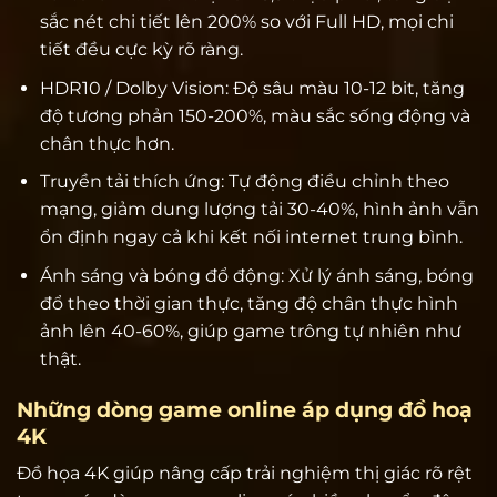
sắc nét chi tiết lên 200% so với Full HD, mọi chi
tiết đều cực kỳ rõ ràng.
HDR10 / Dolby Vision: Độ sâu màu 10-12 bit, tăng
độ tương phản 150-200%, màu sắc sống động và
chân thực hơn.
Truyền tải thích ứng: Tự động điều chỉnh theo
mạng, giảm dung lượng tải 30-40%, hình ảnh vẫn
ổn định ngay cả khi kết nối internet trung bình.
Ánh sáng và bóng đổ động: Xử lý ánh sáng, bóng
đổ theo thời gian thực, tăng độ chân thực hình
ảnh lên 40-60%, giúp game trông tự nhiên như
thật.
Những dòng game online áp dụng đồ hoạ
4K
Đồ họa 4K giúp nâng cấp trải nghiệm thị giác rõ rệt