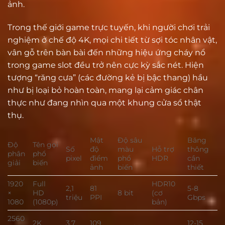
ảnh.
Trong thế giới game trực tuyến, khi người chơi trải
nghiệm ở chế độ 4K, mọi chi tiết từ sợi tóc nhân vật,
vân gỗ trên bàn bài đến những hiệu ứng cháy nổ
trong game slot đều trở nên cực kỳ sắc nét. Hiện
tượng “răng cưa” (các đường kẻ bị bậc thang) hầu
như bị loại bỏ hoàn toàn, mang lại cảm giác chân
thực như đang nhìn qua một khung cửa sổ thật
thụ.
Mật
Độ sâu
Băng
Độ
Tên gọi
Số
độ
màu
Hỗ trợ
thông
phân
phổ
pixel
điểm
phổ
HDR
cần
giải
biến
ảnh
biến
thiết
1920
Full
HDR10
2,1
81
5-8
×
HD
8 bit
(cơ
triệu
PPI
Gbps
1080
(1080p)
bản)
2560
2K
3,7
109
12-15