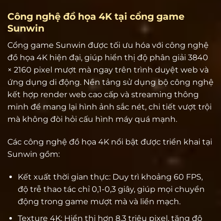
Công nghệ đồ họa 4K tại cổng game
Sunwin
Cổng game Sunwin được tối ưu hóa với công nghệ
đồ họa 4K hiện đại, giúp hiển thị độ phân giải 3840
× 2160 pixel mượt mà ngay trên trình duyệt web và
ứng dụng di động. Nền tảng sử dụng bộ công nghệ
kết hợp render web cao cấp và streaming thông
minh để mang lại hình ảnh sắc nét, chi tiết vượt trội
mà không đòi hỏi cấu hình máy quá mạnh.
Các công nghệ đồ họa 4K nổi bật được triển khai tại
Sunwin gồm:
Kết xuất thời gian thực: Duy trì khoảng 60 FPS,
độ trễ thao tác chỉ 0,1-0,3 giây, giúp mọi chuyển
động trong game mượt mà và liền mạch.
Texture 4K: Hiển thị hơn 8,3 triệu pixel, tăng độ