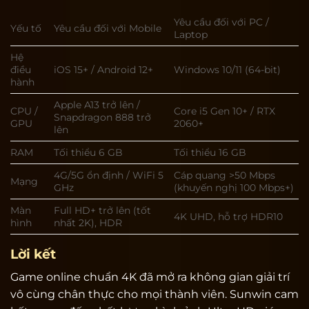
Yêu cầu đối với PC /
Yếu tố
Yêu cầu đối với Mobile
Laptop
Hệ
điều
iOS 15+ / Android 12+
Windows 10/11 (64-bit)
hành
Apple A13 trở lên /
CPU /
Core i5 Gen 10+ / RTX
Snapdragon 888 trở
GPU
2060+
lên
RAM
Tối thiểu 6 GB
Tối thiểu 16 GB
4G/5G ổn định / WiFi 5
Cáp quang >50 Mbps
Mạng
GHz
(khuyến nghị 100 Mbps+)
Màn
Full HD+ trở lên (tốt
4K UHD, hỗ trợ HDR10
hình
nhất 2K), HDR
Lời kết
Game online chuẩn 4K đã mở ra không gian giải trí
vô cùng chân thực cho mọi thành viên. Sunwin cam