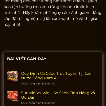
kết mang đến chất lượng hình ảnh Ultra HD giúp
bạn tận hưởng trọn vẹn từng khoảnh khắc kịch
tính nhất. Hãy khám phá ngay các sảnh game đẳng
cấp để trải nghiệm sự lột xác mạnh mẽ về thị giác
này nhé!
BÀI VIẾT GẦN ĐÂY
Quy Định Cá Cược Trực Tuyến Tại Các
Nước Đông Nam Á
Chức năng bình luận bị tắt
ở
Quy
Định
Sunwin Vs Iwin – So Sánh Tính Năng Và
Cá
Ưu Đãi
Cược
Chức năng bình luận bị tắt
ở
Trực