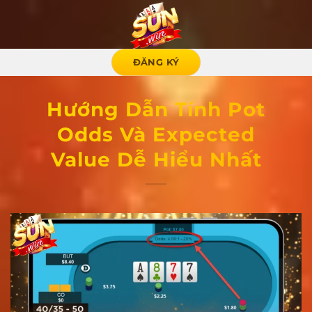
Bỏ
qua
nội
dung
ĐĂNG KÝ
Hướng Dẫn Tính Pot
Odds Và Expected
Value Dễ Hiểu Nhất