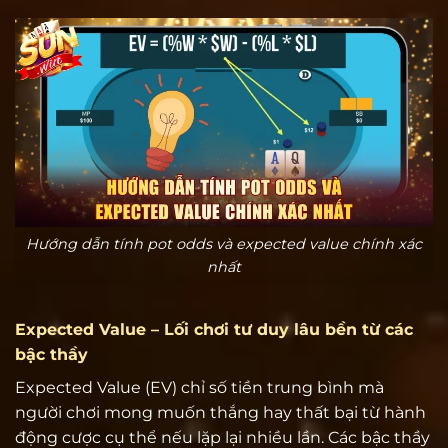
Hướng dẫn tính pot odds và expected value chính xác
nhất
Expected Value – Lối chơi tư duy lâu bền từ các
bậc thầy
Expected Value (EV) chỉ số tiền trung bình mà
người chơi mong muốn thắng hay thất bại từ hành
động cược cụ thể nếu lặp lại nhiều lần. Các bậc thầy