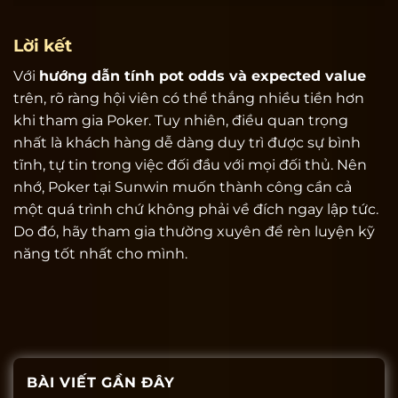
Lời kết
Với
hướng dẫn tính pot odds và expected value
trên, rõ ràng hội viên có thể thắng nhiều tiền hơn
khi tham gia Poker. Tuy nhiên, điều quan trọng
nhất là khách hàng dễ dàng duy trì được sự bình
tĩnh, tự tin trong việc đối đầu với mọi đối thủ. Nên
nhớ, Poker tại Sunwin muốn thành công cần cả
một quá trình chứ không phải về đích ngay lập tức.
Do đó, hãy tham gia thường xuyên để rèn luyện kỹ
năng tốt nhất cho mình.
BÀI VIẾT GẦN ĐÂY