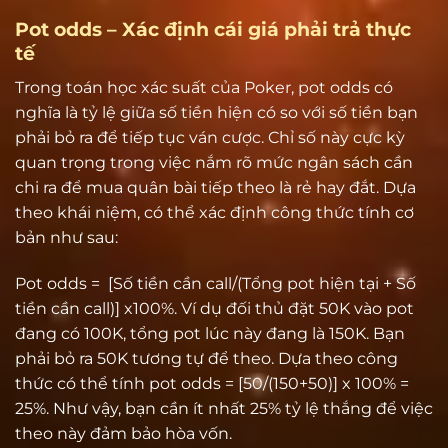
Pot odds – Xác định cái giá phải trả thực
tế
Trong toán học xác suất của Poker, pot odds có
nghĩa là tỷ lệ giữa số tiền hiện có so với số tiền bạn
phải bỏ ra để tiếp tục ván cược. Chỉ số này cực kỳ
quan trọng trong việc nắm rõ mức ngân sách cần
chi ra để mua quân bài tiếp theo là rẻ hay đắt. Dựa
theo khái niệm, có thể xác định công thức tính cơ
bản như sau:
Pot odds = [Số tiền cần call/(Tổng pot hiện tại + Số
tiền cần call)] x100%. Ví dụ đối thủ đặt 50K vào pot
đang có 100K, tổng pot lúc này đang là 150K. Bạn
phải bỏ ra 50K tương tự để theo. Dựa theo công
thức có thể tính pot odds = [50/(150+50)] x 100% =
25%. Như vậy, bạn cần ít nhất 25% tỷ lệ thắng để việc
theo này đảm bảo hòa vốn.