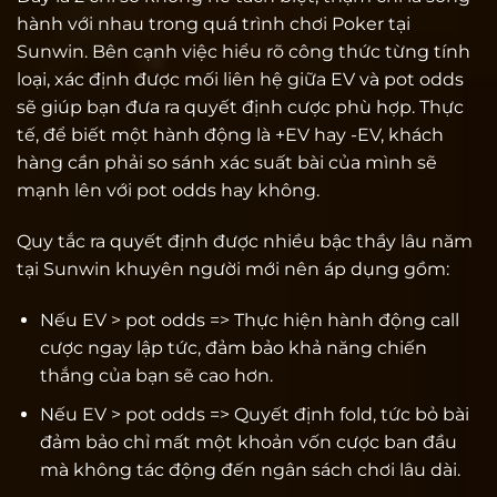
hành với nhau trong quá trình chơi Poker tại
Sunwin. Bên cạnh việc hiểu rõ công thức từng tính
loại, xác định được mối liên hệ giữa EV và pot odds
sẽ giúp bạn đưa ra quyết định cược phù hợp. Thực
tế, để biết một hành động là +EV hay -EV, khách
hàng cần phải so sánh xác suất bài của mình sẽ
mạnh lên với pot odds hay không.
Quy tắc ra quyết định được nhiều bậc thầy lâu năm
tại Sunwin khuyên người mới nên áp dụng gồm:
Nếu EV > pot odds => Thực hiện hành động call
cược ngay lập tức, đảm bảo khả năng chiến
thắng của bạn sẽ cao hơn.
Nếu EV > pot odds => Quyết định fold, tức bỏ bài
đảm bảo chỉ mất một khoản vốn cược ban đầu
mà không tác động đến ngân sách chơi lâu dài.