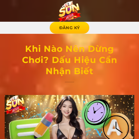
Bỏ
qua
nội
dung
ĐĂNG KÝ
Khi Nào Nên Dừng
Chơi? Dấu Hiệu Cần
Nhận Biết