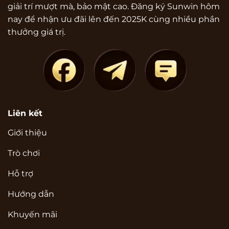
giải trí mượt mà, bảo mật cao. Đăng ký Sunwin hôm
nay để nhận ưu đãi lên đến 2025K cùng nhiều phần
thưởng giá trị.
Liên kết
Giới thiệu
Trò chơi
Hỗ trợ
Hướng dẫn
Khuyến mãi