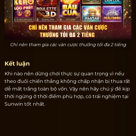
Chỉ nên tham gia các ván cược thưởng tối đa 2 tiếng
Kết luận
Khi nào nên dừng chơi thực sự quan trọng vì nếu
theo đuổi chiến thắng không chấp nhận bị thua rất
dễ mất trắng toàn bộ vốn. Vậy nên hãy chú ý để kịp
thời ngừng ở thời điểm phù hợp, có trải nghiệm tại
Sunwin tốt nhất.