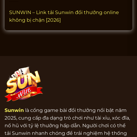
SUNWIN – Link tải Sunwin đổi thưởng online
không bị chặn [2026]
Sunwin
là cổng game bài đổi thưởng nổi bật năm
2025, cung cấp đa dạng trò chơi như tài xỉu, xóc đĩa,
nổ hũ với tỷ lệ thưởng hấp dẫn. Người chơi có thể
tải Sunwin nhanh chóng để trải nghiệm hệ thống