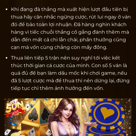
Khi đang đà thắng mà xuất hiện lượt đầu tiên bị
thua hãy cân nhắc ngừng cược, rút lui ngay ở ván
đó để bảo toàn lợi nhuận. Đã hàng nghìn khách
hàng vì tiếc chuỗi thắng cố gắng đánh thêm mà
dẫn đến mất cả chì lẫn chài, phần thưởng cũng
cạn mà vốn cùng chẳng còn mấy đồng.
Thua liên tiếp 5 trận nên suy nghĩ tới việc kết
thúc thời gian cá cược của mình. Con số 5 ván là
quá đủ để bạn làm dấu mốc khi chơi game, nếu
đã 5 lượt cược mà để thua thì nên dừng lại, đừng
tiếp tục chỉ thêm ảnh hưởng đến vốn.