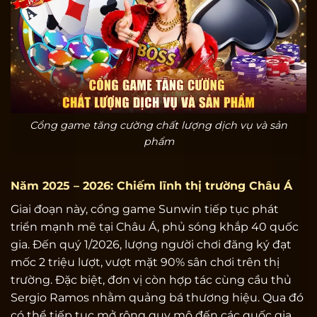
Cổng game tăng cường chất lượng dịch vụ và sản
phẩm
Năm 2025 – 2026: Chiếm lĩnh thị trường Châu Á
Giai đoạn này, cổng game Sunwin tiếp tục phát
triển mạnh mẽ tại Châu Á, phủ sóng khắp 40 quốc
gia. Đến quý 1/2026, lượng người chơi đăng ký đạt
mốc 2 triệu lượt, vượt mặt 90% sân chơi trên thị
trường. Đặc biệt, đơn vị còn hợp tác cùng cầu thủ
Sergio Ramos nhằm quảng bá thương hiệu. Qua đó
có thể tiếp tục mở rộng quy mô đến các quốc gia