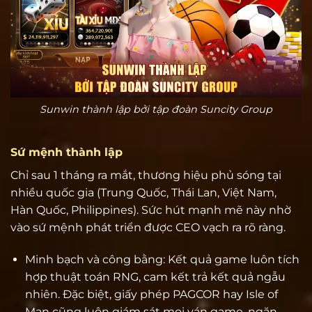
Sunwin thành lập bởi tập đoàn Suncity Group
Sứ mệnh thành lập
Chỉ sau 1 tháng ra mắt, thương hiệu phủ sóng tại
nhiều quốc gia (Trung Quốc, Thái Lan, Việt Nam,
Hàn Quốc, Philippines). Sức hút mạnh mẽ này nhờ
vào sứ mệnh phát triển được CEO vạch ra rõ ràng.
Minh bạch và công bằng: Kết quả game luôn tích
hợp thuật toán RNG, cam kết trả kết quả ngẫu
nhiên. Đặc biệt, giấy phép PAGCOR hay Isle of
Man cũng luôn giám sát mọi ván game, ngăn