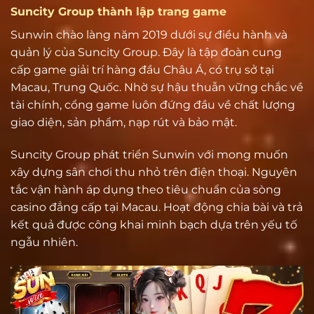
Suncity Group thành lập trang game
Sunwin chào làng năm 2019 dưới sự điều hành và
quản lý của Suncity Group. Đây là tập đoàn cung
cấp game giải trí hàng đầu Châu Á, có trụ sở tại
Macau, Trung Quốc. Nhờ sự hậu thuẫn vững chắc về
tài chính, cổng game luôn đứng đầu về chất lượng
giao diện, sản phẩm, nạp rút và bảo mật.
Suncity Group phát triển Sunwin với mong muốn
xây dựng sân chơi thu nhỏ trên điện thoại. Nguyên
tắc vận hành áp dụng theo tiêu chuẩn của sòng
casino đẳng cấp tại Macau. Hoạt động chia bài và trả
kết quả được công khai minh bạch dựa trên yếu tố
ngẫu nhiên.