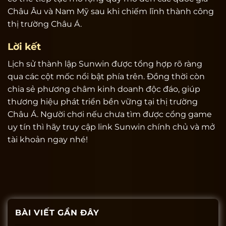
Châu Âu và Nam Mỹ sau khi chiếm lĩnh thành công
thị trường Châu Á.
Lời kết
Lịch sử thành lập Sunwin được tổng hợp rõ ràng
qua các cột mốc nổi bật phía trên. Đồng thời còn
chia sẻ phương châm kinh doanh độc đáo, giúp
thương hiệu phát triển bền vững tại thị trường
Châu Á. Người chơi nếu chưa tìm được cổng game
uy tín thì hãy truy cập link Sunwin chính chủ và mở
tài khoản ngay nhé!
BÀI VIẾT GẦN ĐÂY