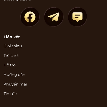
Liên kết
Giới thiệu
Trò chơi
Hỗ trợ
Hướng dẫn
Khuyến mãi
Tin tức