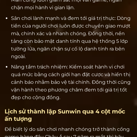
chặn mọi hành vi gian lận.
Sân chơi lành mạnh và đem tới giá trị thực: Dòng
tiền của người chơi luôn được chuyển giao mượt
mà, chính xác và nhanh chóng. Đồng thời, nền
tảng còn bảo mật danh tính qua hệ thống 5 lớp
tường lửa, ngăn chặn sự cố lộ danh tính ra bên
ngoài.
Nâng tầm trách nhiệm: Kiểm soát hành vi chơi
quá mức bằng cách giới hạn đặt cược và hiển thị
cảnh báo nhằm bảo vệ tài chính. Đồng thời cũng
vận hành theo phương châm đem tới giá trị tốt
đẹp cho cộng đồng.
Lịch sử thành lập Sunwin qua 4 cột mốc
ấn tượng
Để biết lý do sân chơi nhanh chóng trở thành cổng
game hàng đầu Châu Á sau 7 năm ra mắt thì hãy