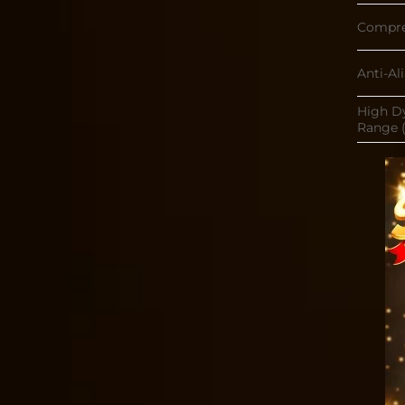
Compre
Anti-Al
High D
Range 