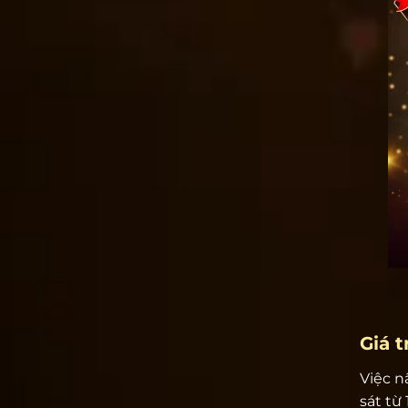
Giá t
Việc n
sát từ