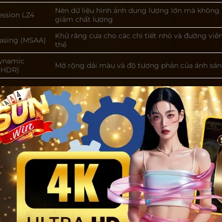
Nén dữ liệu hình ảnh dung lượng lớn mà không
ssion LZ4
giảm chất lượng
Khử răng cưa cho các chi tiết nhỏ và đường viền
iasing (MSAA)
thể
ynamic
Mở rộng dải màu và độ tương phản của ánh sá
(HDR)