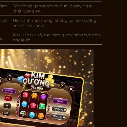
 làm
Tốc độ tải game nhanh dưới 2 giây dù là
chất lượng 4K
 vật
Hình ảnh mịn màng, không có hiện tượng
vỡ nét khi zoom
Màu sắc rực rỡ, tạo cảm giác chân thực như
ng
ngoài đời