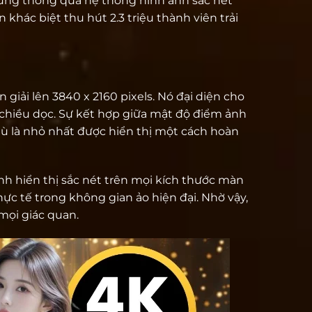
ùng thông qua hệ thống hình ảnh sắc nét
 khác biệt thu hút 2.3 triệu thành viên trải
giải lên 3840 x 2160 pixels. Nó đại diện cho
chiều dọc. Sự kết hợp giữa mật độ điểm ảnh
dù là nhỏ nhất được hiển thị một cách hoàn
h hiển thị sắc nét trên mọi kích thước màn
ực tế trong không gian ảo hiện đại. Nhờ vậy,
mọi giác quan.