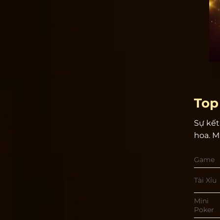
Top
Sự kết
hoa. M
Game
Tài Xỉu
Mini
Poker