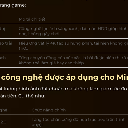
trang game:
í
Mô tả chi tiết
thị
Công nghệ lọc ánh sáng xanh, dải màu HDR giúp hình
nhẹ, không gây chói
o trải
Hiệu ứng vật lý 4K tạo sự hưng phấn, tái hiện không g
m
thực
ạch
Từng chuyển động của xúc xắc, lá bài được hiển thị rõ 
không thể làm giả hay can thiệp
 công nghệ được áp dụng cho Mi
t lượng hình ảnh đạt chuẩn mà không làm giảm tốc độ t
ân tiến. Cụ thể như:
ghệ
Chức năng chính
Tăng tốc phần cứng đồ họa trực tiếp trên trình
2.0
duyệt