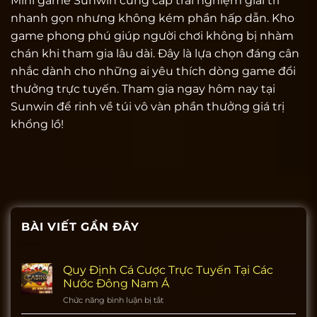
Mini game Sunwin cung cấp trải nghiệm giải trí
nhanh gọn nhưng không kém phần hấp dẫn. Kho
game phong phú giúp người chơi không bị nhàm
chán khi tham gia lâu dài. Đây là lựa chọn đáng cân
nhắc dành cho những ai yêu thích dòng game đổi
thưởng trực tuyến. Tham gia ngay hôm nay tại
Sunwin để rinh về túi vô vàn phần thưởng giá trị
khổng lồ!
BÀI VIẾT GẦN ĐÂY
Quy Định Cá Cược Trực Tuyến Tại Các
Nước Đông Nam Á
Chức năng bình luận bị tắt
ở
Quy