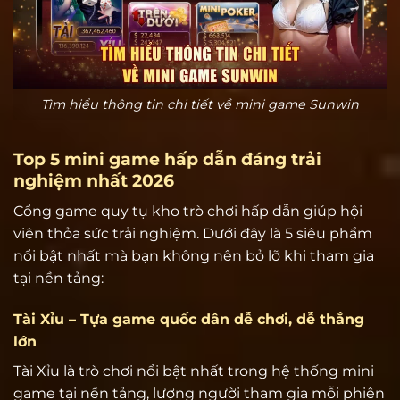
Tìm hiểu thông tin chi tiết về mini game Sunwin
Top 5 mini game hấp dẫn đáng trải
nghiệm nhất 2026
Cổng game quy tụ kho trò chơi hấp dẫn giúp hội
viên thỏa sức trải nghiệm. Dưới đây là 5 siêu phẩm
nổi bật nhất mà bạn không nên bỏ lỡ khi tham gia
tại nền tảng:
Tài Xỉu – Tựa game quốc dân dễ chơi, dễ thắng
lớn
Tài Xỉu là trò chơi nổi bật nhất trong hệ thống mini
game tại nền tảng, lượng người tham gia mỗi phiên