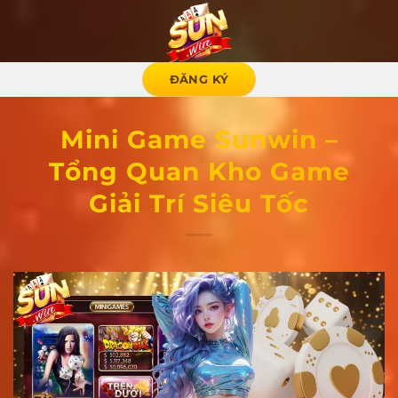
Bỏ
qua
nội
dung
ĐĂNG KÝ
Mini Game Sunwin –
Tổng Quan Kho Game
Giải Trí Siêu Tốc