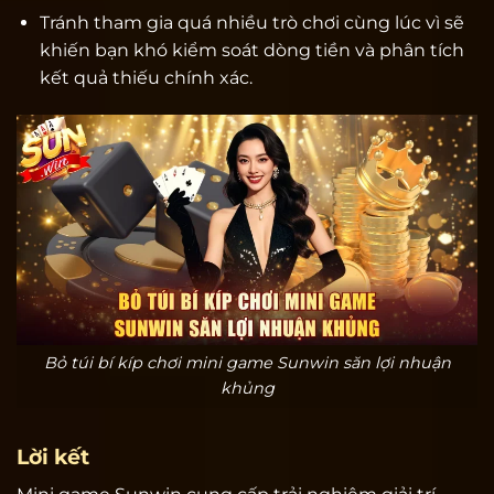
Tránh tham gia quá nhiều trò chơi cùng lúc vì sẽ
khiến bạn khó kiểm soát dòng tiền và phân tích
kết quả thiếu chính xác.
Bỏ túi bí kíp chơi mini game Sunwin săn lợi nhuận
khủng
Lời kết