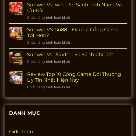
Định
Sunwin Vs Iwin – So Sánh Tính Năng Và
Cá
Ưu Đãi
Cược
Chức năng bình luận bị tắt
ở
Trực
Sunwin
Tuyến
Vs
Sunwin VS Go88 – Đâu Là Cổng Game
Tại
Iwin
Các
Tốt Hơn?
–
Nước
Chức năng bình luận bị tắt
ở
So
Đông
Sunwin
Sánh
Nam
VS
Sunwin Vs RikVIP – So Sánh Chi Tiết
Tính
Á
Go88
Năng
Chức năng bình luận bị tắt
ở
–
Và
Sunwin
Đâu
Ưu
Vs
Review Top 10 Cổng Game Đổi Thưởng
Là
Đãi
RikVIP
Cổng
Uy Tín Nhất Hiện Nay
–
Game
Chức năng bình luận bị tắt
ở
So
Tốt
Review
Sánh
Hơn?
Top
Chi
10
Tiết
Cổng
DANH MỤC
Game
Đổi
Thưởng
Uy
Giới Thiệu
Tín