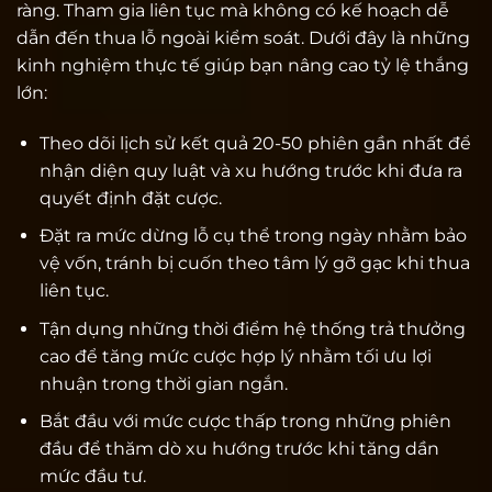
ràng. Tham gia liên tục mà không có kế hoạch dễ
dẫn đến thua lỗ ngoài kiểm soát. Dưới đây là những
kinh nghiệm thực tế giúp bạn nâng cao tỷ lệ thắng
lớn:
Theo dõi lịch sử kết quả 20-50 phiên gần nhất để
nhận diện quy luật và xu hướng trước khi đưa ra
quyết định đặt cược.
Đặt ra mức dừng lỗ cụ thể trong ngày nhằm bảo
vệ vốn, tránh bị cuốn theo tâm lý gỡ gạc khi thua
liên tục.
Tận dụng những thời điểm hệ thống trả thưởng
cao để tăng mức cược hợp lý nhằm tối ưu lợi
nhuận trong thời gian ngắn.
Bắt đầu với mức cược thấp trong những phiên
đầu để thăm dò xu hướng trước khi tăng dần
mức đầu tư.