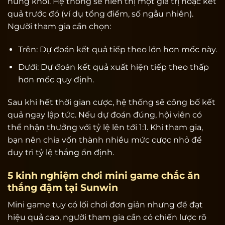
hứng khởi. Hệ thống sẽ hiển thị một giá trị hoặc kết
quả trước đó (ví dụ tổng điểm, số ngẫu nhiên).
Người tham gia cần chọn:
Trên: Dự đoán kết quả tiếp theo lớn hơn mốc này.
Dưới: Dự đoán kết quả xuất hiện tiếp theo thấp
hơn mốc quy định.
Sau khi hết thời gian cược, hệ thống sẽ công bố kết
quả ngay lập tức. Nếu dự đoán đúng, hội viên có
thể nhận thưởng với tỷ lệ lên tới 1:1. Khi tham gia,
bạn nên chia vốn thành nhiều mức cược nhỏ để
duy trì tỷ lệ thắng ổn định.
5 kinh nghiệm chơi mini game chắc ăn
thắng đậm tại Sunwin
Mini game tuy có lối chơi đơn giản nhưng để đạt
hiệu quả cao, người tham gia cần có chiến lược rõ