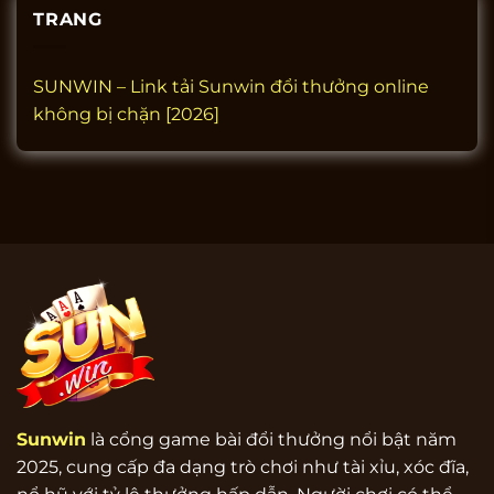
TRANG
SUNWIN – Link tải Sunwin đổi thưởng online
không bị chặn [2026]
Sunwin
là cổng game bài đổi thưởng nổi bật năm
2025, cung cấp đa dạng trò chơi như tài xỉu, xóc đĩa,