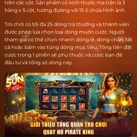
trên các cột. Sản phẩm có kích thước ma trận là 3
hàng x 5 cột, tương đương với 15 ô chứa hình ảnh.
Trò chơi có tối đa 25 dòng trả thưởng và thành viên
được phép lựa chọn loại dòng muốn cược. Người
tham gia có thể chọn nhanh dòng lẻ, dòng chẵn, tất
cả hoặc bấm vào từng dòng mục tiêu. Tổng tiền đặt
cược trong 1 phiên sẽ phụ thuộc và cược bạn đã
đầu tư và tổng số dòng này.