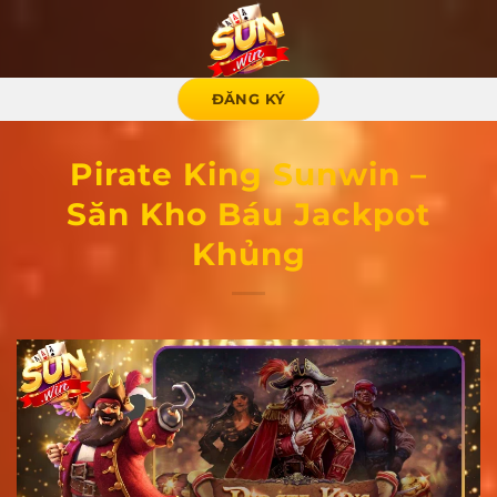
Bỏ
qua
nội
dung
ĐĂNG KÝ
Pirate King Sunwin –
Săn Kho Báu Jackpot
Khủng