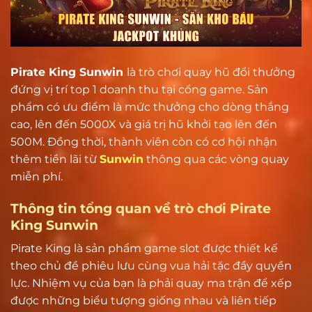
Pirate King Sunwin
là trò chơi quay hũ đổi thưởng
đứng vị trí top 1 doanh thu tại cổng game. Sản
phẩm có ưu điểm là mức thưởng cho dòng thắng
cao, lên đến 5000X và giá trị hũ khởi tạo lên đến
500M. Đồng thời, thành viên còn có cơ hội nhận
thêm tiền lãi từ
Sunwin
thông qua các vòng quay
miễn phí.
Thông tin tổng quan về trò chơi Pirate
King Sunwin
Pirate King là sản phẩm game slot được thiết kế
theo chủ đề phiêu lưu cùng vua hải tặc đầy quyền
lực. Nhiệm vụ của bạn là phải quay ma trận để xếp
được những biểu tượng giống nhau và liên tiếp