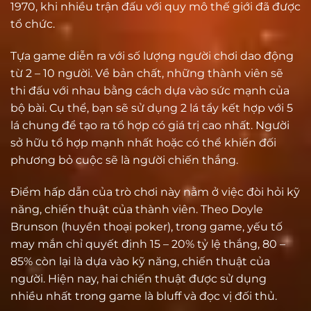
1970, khi nhiều trận đấu với quy mô thế giới đã được
tổ chức.
Tựa game diễn ra với số lượng người chơi dao động
từ 2 – 10 người. Về bản chất, những thành viên sẽ
thi đấu với nhau bằng cách dựa vào sức mạnh của
bộ bài. Cụ thể, bạn sẽ sử dụng 2 lá tẩy kết hợp với 5
lá chung để tạo ra tổ hợp có giá trị cao nhất. Người
sở hữu tổ hợp mạnh nhất hoặc có thể khiến đối
phương bỏ cuộc sẽ là người chiến thắng.
Điểm hấp dẫn của trò chơi này nằm ở việc đòi hỏi kỹ
năng, chiến thuật của thành viên. Theo Doyle
Brunson (huyền thoại poker), trong game, yếu tố
may mắn chỉ quyết định 15 – 20% tỷ lệ thắng, 80 –
85% còn lại là dựa vào kỹ năng, chiến thuật của
người. Hiện nay, hai chiến thuật được sử dụng
nhiều nhất trong game là bluff và đọc vị đối thủ.