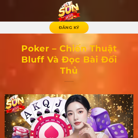
Bỏ
qua
nội
dung
ĐĂNG KÝ
Poker – Chiến Thuật
Bluff Và Đọc Bài Đối
Thủ