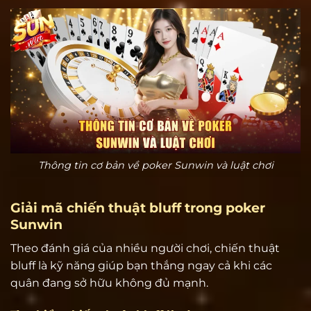
Thông tin cơ bản về poker Sunwin và luật chơi
Giải mã chiến thuật bluff trong poker
Sunwin
Theo đánh giá của nhiều người chơi, chiến thuật
bluff là kỹ năng giúp bạn thắng ngay cả khi các
quân đang sở hữu không đủ mạnh.