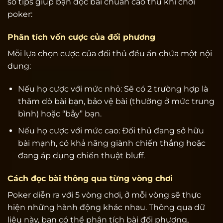
số tips giúp bạn đọc bài chuẩn cao thủ khi chơi
poker:
Phân tích vốn cược của đối phương
Mỗi lựa chọn cược của đối thủ đều ẩn chứa một nội
dung:
Nếu họ cược với mức nhỏ: Sẽ có 2 trường hợp là
thăm dò bài bạn, bảo vệ bài (thường ở mức trung
bình) hoặc “bẫy” bạn.
Nếu họ cược với mức cao: Đối thủ đang sở hữu
bài mạnh, có khả năng giành chiến thắng hoặc
đang áp dụng chiến thuật bluff.
Cách đọc bài thông qua từng vòng chơi
Poker diễn ra với 5 vòng chơi, ở mỗi vòng sẽ thực
hiện những hành động khác nhau. Thông qua dữ
liệu này, bạn có thể phân tích bài đối phương,