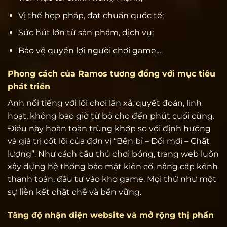
Vị thế hợp pháp, đạt chuẩn quốc tế;
Sức hút lớn từ sản phẩm, dịch vụ;
Bảo vệ quyền lợi người chơi game,…
Phong cách của Ramos tương đồng với mục tiêu
phát triển
Anh nổi tiếng với lối chơi lăn xả, quyết đoán, linh
hoạt, không bao giờ từ bỏ cho đến phút cuối cùng.
Điều này hoàn toàn trùng khớp so với định hướng
và giá trị cốt lõi của đơn vị “Bền bỉ – Đổi mới – Chất
lượng”. Như cách cầu thủ chơi bóng, trang web luôn
xây dựng hệ thống bảo mật kiên cố, nâng cấp kênh
thanh toán, đầu tư vào kho game. Mọi thứ như một
sự liên kết chặt chẽ và bền vững.
Tăng độ nhận diện website và mở rộng thị phần