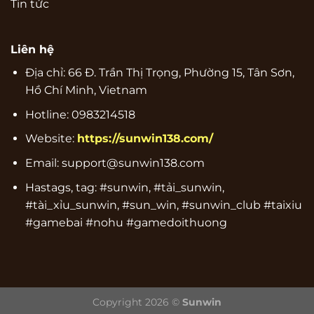
Tin tức
Liên hệ
Địa chỉ:
66 Đ. Trần Thị Trọng, Phường 15, Tân Sơn,
Hồ Chí Minh, Vietnam
Hotline:
0983214518
Website:
https://sunwin138.com/
Email:
support@sunwin138.com
Hastags, tag: #sunwin, #tải_sunwin,
#tài_xỉu_sunwin, #sun_win, #sunwin_club #taixiu
#gamebai #nohu #gamedoithuong
Copyright 2026 ©
Sunwin