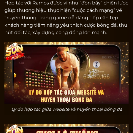
Hợp tác với Ramos được ví như “đòn bẩy” chiến lược
giúp thương hiệu thực hiện “cuộc cách mạng” về
truyền thông. Trang game dễ dàng tiếp cận tệp
khách hàng tiềm năng yêu thích cược bóng đá, thu
hút đối tác, xây dựng cộng đồng lớn mạnh.
Lý do hợp tác giữa website và huyền thoại bóng đá