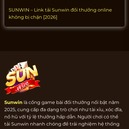
SUNWIN – Link tải Sunwin đổi thưởng online
không bị chặn [2026]
Sunwin
là cổng game bài đổi thưởng nổi bật năm
2025, cung cấp đa dạng trò chơi như tài xỉu, xóc đĩa,
nổ hũ với tỷ lệ thưởng hấp dẫn. Người chơi có thể
tải Sunwin nhanh chóng để trải nghiệm hệ thống