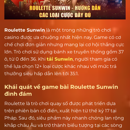
Roulette Sunwin
là một trong những trò chơi
casino được ưa chuộng nhất hiện nay. Game có cơ
chế chơi đơn giản nhưng mang lại cơ hội thắng cực
lớn. Trò chơi sử dụng bánh xe truyền thống gồm 37
ô, từ 0 đến 36. Khi
tải Sunwin
, người tham gia có
thể lựa chọn 12+ loại cược khác nhau với mức trả
thưởng siêu hấp dẫn lên tới 35:1.
Khái quát về game bài Roulette Sunwin
đình đám
Roulette là trò chơi quay số được phát triển dựa
trên phiên bản cổ điển, xuất hiện từ thế kỷ 17 tại
Pháp. Sau đó, siêu phẩm này nhanh chóng lan rộng
khắp châu Âu và trở thành biểu tượng tại các sòng