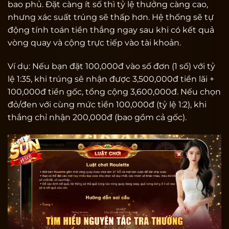
bao phủ. Đặt càng ít số thì tỷ lệ thưởng càng cao,
nhưng xác suất trúng sẽ thấp hơn. Hệ thống sẽ tự
động tính toán tiền thắng ngay sau khi có kết quả
vòng quay và cộng trực tiếp vào tài khoản.
Ví dụ: Nếu bạn đặt 100,000đ vào số đơn (1 số) với tỷ
lệ 1:35, khi trúng sẽ nhận được 3,500,000đ tiền lãi +
100,000đ tiền gốc, tổng cộng 3,600,000đ. Nếu chọn
đỏ/đen với cùng mức tiền 100,000đ (tỷ lệ 1:2), khi
thắng chỉ nhận 200,000đ (bao gồm cả gốc).