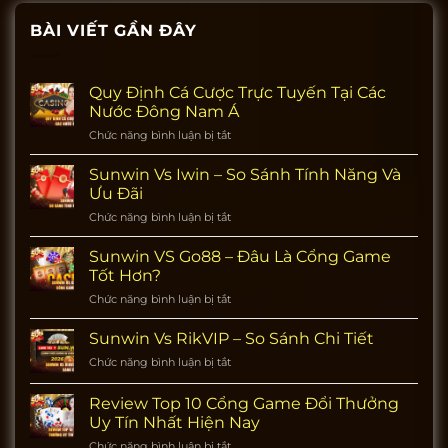
BÀI VIẾT GẦN ĐÂY
Quy Định Cá Cược Trực Tuyến Tại Các
Nước Đông Nam Á
Chức năng bình luận bị tắt
ở
Quy
Định
Sunwin Vs Iwin – So Sánh Tính Năng Và
Cá
Ưu Đãi
Cược
Chức năng bình luận bị tắt
ở
Trực
Sunwin
Tuyến
Vs
Sunwin VS Go88 – Đâu Là Cổng Game
Tại
Iwin
Các
Tốt Hơn?
–
Nước
Chức năng bình luận bị tắt
ở
So
Đông
Sunwin
Sánh
Nam
VS
Sunwin Vs RikVIP – So Sánh Chi Tiết
Tính
Á
Go88
Năng
Chức năng bình luận bị tắt
ở
–
Và
Sunwin
Đâu
Ưu
Vs
Review Top 10 Cổng Game Đổi Thưởng
Là
Đãi
RikVIP
Cổng
Uy Tín Nhất Hiện Nay
–
Game
Chức năng bình luận bị tắt
ở
So