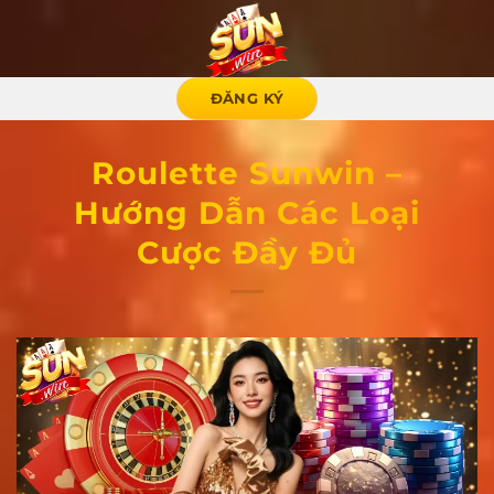
Bỏ
qua
nội
dung
ĐĂNG KÝ
Roulette Sunwin –
Hướng Dẫn Các Loại
Cược Đầy Đủ