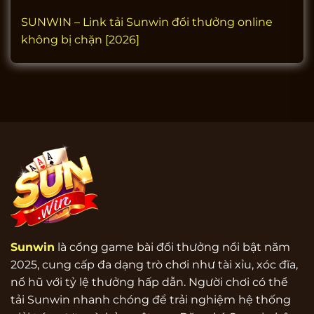
SUNWIN – Link tải Sunwin đổi thưởng online
không bị chặn [2026]
Sunwin
là cổng game bài đổi thưởng nổi bật năm
2025, cung cấp đa dạng trò chơi như tài xỉu, xóc đĩa,
nổ hũ với tỷ lệ thưởng hấp dẫn. Người chơi có thể
tải Sunwin nhanh chóng để trải nghiệm hệ thống