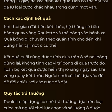
trong 10 giây để xác định kết quả. Bạn có thể đặt tối
đa 10 loại cược khác nhau trong cùng một ván.
Cách xác định kết quả
Khi thời gian đặt tiền kết thúc, hệ thống sẽ tiến
hành quay vòng Roulette và thả bóng vào bánh xe.
Quả bóng di chuyển theo quán tính cho đến khi
dừng hẳn tại một ô cụ thể.
Kết quả cuối cùng được tính dựa trên ô số nơi bóng
dừng lại, không tính các vị trí bóng đi qua trước đó.
Toàn bộ kết quả được hiển thị rõ ràng ngay sau khi
vòng quay kết thúc. Người chơi có thể dựa vào đó
để đối chiếu với các cược đã đặt.
Quy tắc trả thưởng
Roulette áp dụng cơ chế trả thưởng dựa trên loại
cược mà người chơi lựa chọn và số lượng ô được