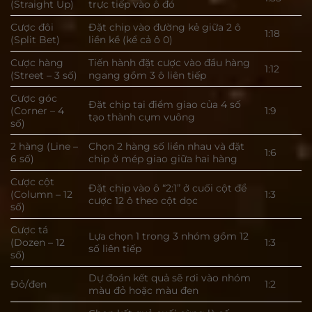
(Straight Up)
trực tiếp vào ô đó
Cược đôi
Đặt chip vào đường kẻ giữa 2 ô
1:18
(Split Bet)
liền kề (kể cả ô 0)
Cược hàng
Tiến hành đặt cược vào đầu hàng
1:12
(Street – 3 số)
ngang gồm 3 ô liên tiếp
Cược góc
Đặt chip tại điểm giao của 4 số
(Corner – 4
1:9
tạo thành cụm vuông
số)
2 hàng (Line –
Chọn 2 hàng số liền nhau và đặt
1:6
6 số)
chip ở mép giao giữa hai hàng
Cược cột
Đặt chip vào ô “2:1” ở cuối cột để
(Column – 12
1:3
cược 12 ô theo cột dọc
số)
Cược tá
Lựa chọn 1 trong 3 nhóm gồm 12
(Dozen – 12
1:3
số liên tiếp
số)
Dự đoán kết quả sẽ rơi vào nhóm
Đỏ/đen
1:2
màu đỏ hoặc màu đen