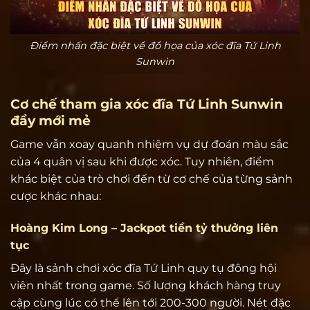
Điểm nhấn đặc biệt về đồ họa của xóc đĩa Tứ Linh
Sunwin
Cơ chế tham gia xóc đĩa Tứ Linh Sunwin
đầy mới mẻ
Game vẫn xoay quanh nhiệm vụ dự đoán màu sắc
của 4 quân vị sau khi được xóc. Tuy nhiên, điểm
khác biệt của trò chơi đến từ cơ chế của từng sảnh
cược khác nhau:
Hoàng Kim Long – Jackpot tiền tỷ thưởng liên
tục
Đây là sảnh chơi xóc đĩa Tứ Linh quy tụ đông hội
viên nhất trong game. Số lượng khách hàng truy
cập cùng lúc có thể lên tới 200-300 người. Nét đặc