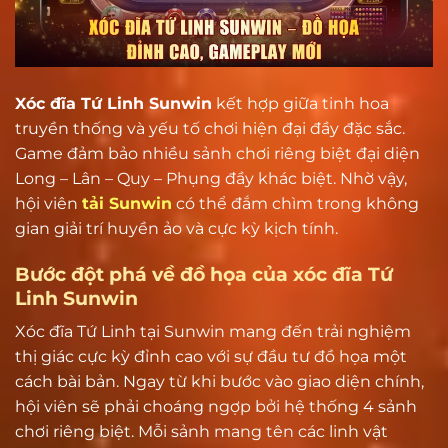
Xóc đĩa Tứ Linh Sunwin
kết hợp giữa tinh hoa
truyền thống và yếu tố chơi hiện đại đầy đặc sắc.
Game đảm bảo nhiều sảnh chơi riêng biệt đại diện
Long – Lân – Quy – Phụng đầy khác biệt. Nhờ vậy,
hội viên
tải Sunwin
có thể đắm chìm trong không
gian giải trí huyền ảo và cực kỳ kịch tính.
Bước đột phá về đồ họa của xóc đĩa Tứ
Linh Sunwin
Xóc đĩa Tứ Linh tại Sunwin mang đến trải nghiệm
thị giác cực kỳ đỉnh cao với sự đầu tư đồ họa một
cách bài bản. Ngay từ khi bước vào giao diện chính,
hội viên sẽ phải choáng ngợp bởi hệ thống 4 sảnh
chơi riêng biệt. Mỗi sảnh mang tên các linh vật