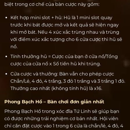
biệt trong cơ chế của bàn cược này gồm:
Kết hợp mini slot + hũ: Hũ là 1 mini slot quay
trước khi bát được mở và kết quả sẽ hiện ngay
khi mở bát. Nếu 4 xúc xắc trùng nhau và trùng
với điểm xúc xắc tượng cho 6 cửa cược thì hũ sẽ
nổ.
Tính thưởng hũ = Cược của bạn ở cửa nổ/Tổng
cược của cửa nổ x Số tiền hũ khi trúng.
Cửa cược và thưởng: Bàn vẫn cho phép cược
Chẵn/Lẻ, 4 đỏ, 4 trắng, 3 đỏ 1 trắng và 3 trắng 1 đỏ.
Thưởng cao nhất (không tính hũ) là x16.
Phong Bạch Hổ – Bàn chơi đơn giản nhất
Phong Bạch Hổ trong xóc đĩa Tứ Linh sẽ giúp bạn
có được những trải nghiệm cơ bản nhất. Hội viên
chỉ cần đặt cược vào 1 trong 6 cửa là chẵn/lẻ, 4 đỏ, 4