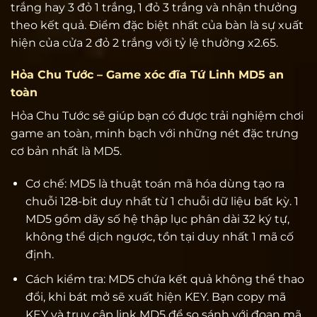
trắng hay 3 đỏ 1 trắng, 1 đỏ 3 trắng và nhận thưởng
theo kết quả. Điểm đặc biệt nhất của bàn là sự xuất
hiện của cửa 2 đỏ 2 trắng với tỷ lệ thưởng x2.65.
Hỏa Chu Tước – Game xóc đĩa Tứ Linh MD5 an
toàn
Hỏa Chu Tước sẽ giúp bạn có được trải nghiệm chơi
game an toàn, minh bạch với những nét đặc trưng
cơ bản nhất là MD5.
Cơ chế: MD5 là thuật toán mã hóa dùng tạo ra
chuỗi 128-bit duy nhất từ 1 chuỗi dữ liệu bất kỳ. 1
MD5 gồm dãy số hệ thập lục phân dài 32 ký tự,
không thể dịch ngược, tồn tại duy nhất 1 mã cố
định.
Cách kiểm tra: MD5 chứa kết quả không thể thao
đổi, khi bát mở sẽ xuất hiện KEY. Bạn copy mã
KEY và truy cập link MD5 để so sánh với đoạn mã.