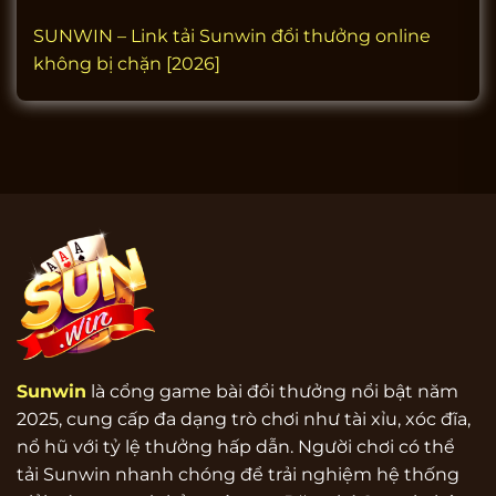
SUNWIN – Link tải Sunwin đổi thưởng online
không bị chặn [2026]
Sunwin
là cổng game bài đổi thưởng nổi bật năm
2025, cung cấp đa dạng trò chơi như tài xỉu, xóc đĩa,
nổ hũ với tỷ lệ thưởng hấp dẫn. Người chơi có thể
tải Sunwin nhanh chóng để trải nghiệm hệ thống