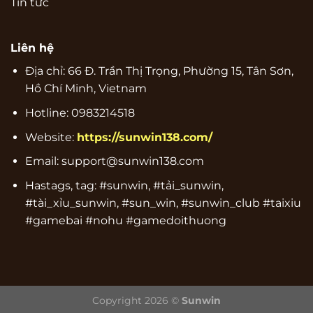
Tin tức
Liên hệ
Địa chỉ:
66 Đ. Trần Thị Trọng, Phường 15, Tân Sơn,
Hồ Chí Minh, Vietnam
Hotline:
0983214518
Website:
https://sunwin138.com/
Email:
support@sunwin138.com
Hastags, tag: #sunwin, #tải_sunwin,
#tài_xỉu_sunwin, #sun_win, #sunwin_club #taixiu
#gamebai #nohu #gamedoithuong
Copyright 2026 ©
Sunwin