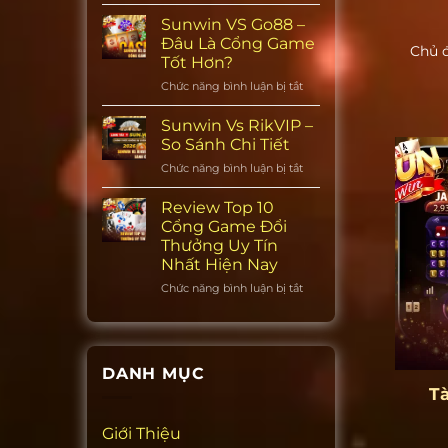
Sunwin
Tại
Vs
Các
Sunwin VS Go88 –
Iwin
Nước
Đâu Là Cổng Game
Chủ đ
–
Đông
Tốt Hơn?
So
Nam
Chức năng bình luận bị tắt
ở
Sánh
Á
Sunwin
Tính
VS
Năng
Sunwin Vs RikVIP –
Go88
Và
So Sánh Chi Tiết
–
Ưu
Chức năng bình luận bị tắt
ở
Đâu
Đãi
Sunwin
Là
Vs
Review Top 10
Cổng
RikVIP
Game
Cổng Game Đổi
–
Tốt
Thưởng Uy Tín
So
Hơn?
Nhất Hiện Nay
Sánh
Chi
Chức năng bình luận bị tắt
ở
Tiết
Review
Top
10
Cổng
DANH MỤC
Game
Đổi
Tà
Thưởng
Uy
Giới Thiệu
Tín