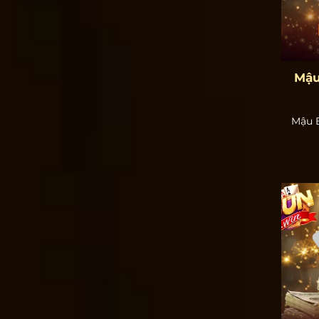
Mậu
Mậu B