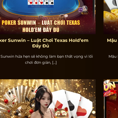
ker Sunwin – Luật Chơi Texas Hold’em
Mậu 
Đầy Đủ
 Sunwin hứa hẹn sẽ không làm bạn thất vọng vì lối
Mậu 
chơi đơn giản, [...]