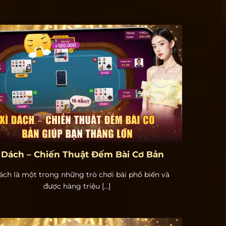
 Dách – Chiến Thuật Đếm Bài Cơ Bản
ách là một trong những trò chơi bài phổ biến và
được hàng triệu [...]