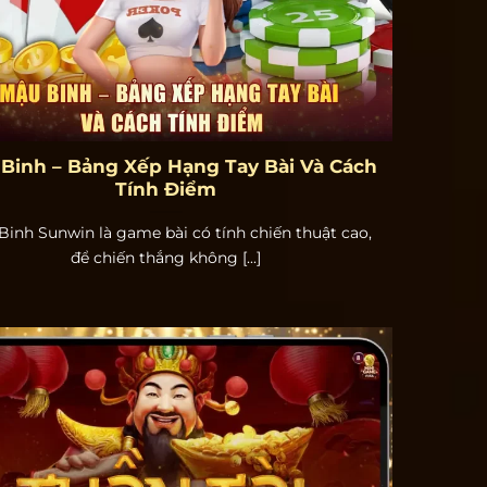
Binh – Bảng Xếp Hạng Tay Bài Và Cách
Tính Điểm
Binh Sunwin là game bài có tính chiến thuật cao,
để chiến thắng không [...]