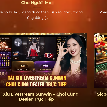
Cho Người Mới
ề nổ hũ là gì đang được thảo luận sôi động trong
Phân
cộng đồng [...]
i Xỉu Livestream Sunwin – Chơi Cùng
Sicb
Dealer Trực Tiếp