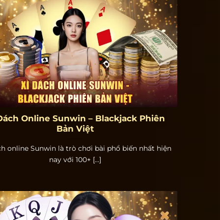
Dách Online Sunwin – Blackjack Phiên
Bản Việt
h online Sunwin là trò chơi bài phổ biến nhất hiện
nay với 100+ [...]